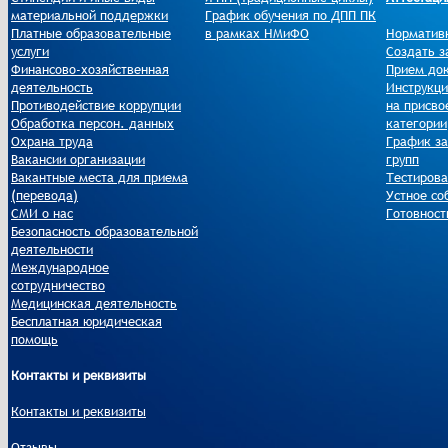
материальной поддержки
График обучения по ДПП ПК
Платные образовательные
в рамках НМиФО
Норматив
услуги
Создать з
Финансово-хозяйственная
Прием до
деятельность
Инструкци
Противодействие коррупции
на присво
Обработка персон. данных
категории
Охрана труда
График за
Вакансии организации
групп
Вакантные места для приема
Тестиров
(перевода)
Устное со
СМИ о нас
Готовност
Безопасность образовательной
деятельности
Международное
сотрудничество
Медицинская деятельность
Бесплатная юридическая
помощь
Контакты и реквизиты
Контакты и реквизиты
Отзывы