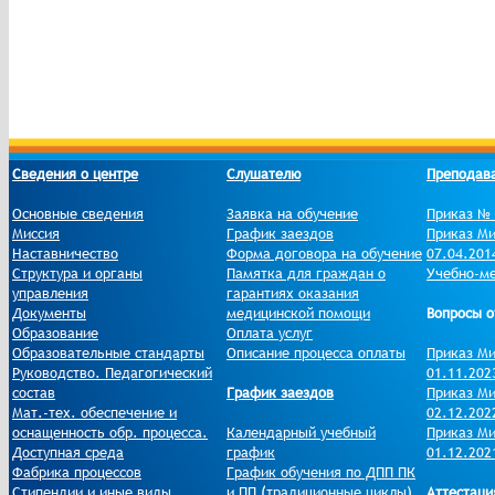
Сведения о центре
Слушателю
Преподав
Основные сведения
Заявка на обучение
Приказ № 
Миссия
График заездов
Приказ Ми
Наставничество
Форма договора на обучение
07.04.201
Структура и органы
Памятка для граждан о
Учебно-ме
управления
гарантиях оказания
Документы
медицинской помощи
Вопросы о
Образование
Оплата услуг
Образовательные стандарты
Описание процесса оплаты
Приказ Ми
Руководство. Педагогический
01.11.202
состав
График заездов
Приказ Ми
Мат.-тех. обеспечение и
02.12.202
оснащенность обр. процесса.
Календарный учебный
Приказ Ми
Доступная среда
график
01.12.202
Фабрика процессов
График обучения по ДПП ПК
Стипендии и иные виды
и ПП (традиционные циклы)
Аттестаци