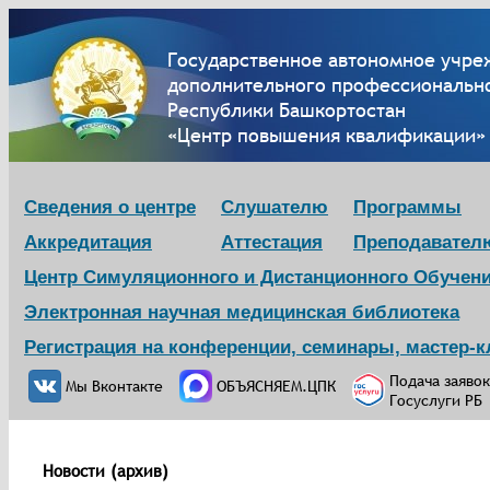
Государственное автономное учре
дополнительного профессионально
Республики Башкортостан
«Центр повышения квалификации»
Сведения о центре
Слушателю
Программы
Аккредитация
Аттестация
Преподавател
Центр Симуляционного и Дистанционного Обучен
Электронная научная медицинская библиотека
Регистрация на конференции, семинары, мастер-
Подача заявок
Мы Вконтакте
ОБЪЯСНЯЕМ.ЦПК
Госуслуги РБ
Новости (архив)