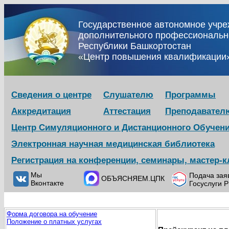
Государственное автономное учр
дополнительного профессиональн
Республики Башкортостан
«Центр повышения квалификации
Сведения о центре
Слушателю
Программы
Аккредитация
Аттестация
Преподавател
Центр Симуляционного и Дистанционного Обучен
Электронная научная медицинская библиотека
Регистрация на конференции, семинары, мастер-
Мы
Подача зая
ОБЪЯСНЯЕМ.ЦПК
Вконтакте
Госуслуги 
Форма договора на обучение
Положение о платных услугах