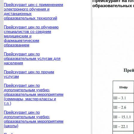
Прейскурант на п
Прейскурант цен c применением
образовательных 
электронного обучения и
дистанционных
образовательных технологий
Прейскурант цен по обучению
специалистов со средним
медицинским и
фармацевтическим
образованием
Прейскурант цен по
образовательным услугам для
населения
Прейскурант цен по прочим
услугам
Прейскурант цен по
дополнительным учебно-
образовательным мероприятиям
(семинары, мастер-классы и
т.п.)
Прейскурант цен по
дополнительным учебно-
образовательным мероприятиям
(школы)