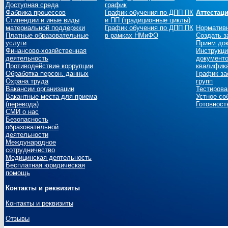
Доступная среда
график
Фабрика процессов
График обучения по ДПП ПК
Аттестац
Стипендии и иные виды
и ПП (традиционные циклы)
материальной поддержки
График обучения по ДПП ПК
Норматив
Платные образовательные
в рамках НМиФО
Создать з
услуги
Прием до
Финансово-хозяйственная
Инструкци
деятельность
документо
Противодействие коррупции
квалифика
Обработка персон. данных
График за
Охрана труда
групп
Вакансии организации
Тестирова
Вакантные места для приема
Устное со
(перевода)
Готовност
СМИ о нас
Безопасность
образовательной
деятельности
Международное
сотрудничество
Медицинская деятельность
Бесплатная юридическая
помощь
Контакты и реквизиты
Контакты и реквизиты
Отзывы