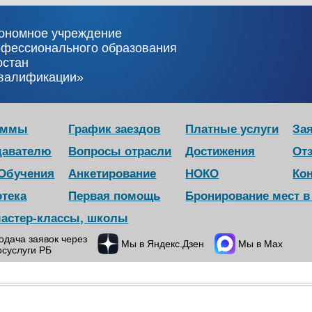
тономное учреждение
офессионального образования
остан
квалификации»
аммы
График заездов
Платные услуги
Зая
давателю
Вопросы отрасли
Достижения
От
 Обучения
Анкетирование
НОКО
Ко
отека
Первая помощь
Бронирование мест 
мастер-классы, школы
одача заявок через
Мы в Яндекс.Дзен
Мы в Max
осуслуги РБ