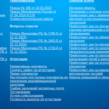
Преподавателю
Платные услуги
Приказ № 196 от 24.03.2023
Договора оферты
Приказ Минобрнауки России от
Положение о платных усл
ение
07.04.2014 N 276
Прейскурант цен c примен
Учебно-методическая работа
обучения и дистанционны
технологий
Вопросы отрасли
Прейскурант цен по обуче
средним медицинским и ф
ты
Приказ Минздрава РБ № 1780-Д от
образованием
01.11.2023г.
Прейскурант цен по образ
Приказ Минздрава РБ № 1943-Д от
населения
02.12.2022г.
Прейскурант цен по прочи
рафик
Приказ Минздрава РБ № 1718-Д от
Прейскурант цен по допол
 ПК и
01.12.2021г.
образовательным меропри
)
Прейскурант цен по прог
 ПК в
Аттестация
образования детей и взро
Прейскурант цен на услуг
Нормативные документы
общежитии
Создать заявку на аттестацию
Прейскурант цен на реали
Прием документов
методических пособий
Инструкция для подачи документов на
Аренда помещений и обор
присвоение квалификационной
категории
График заседаний экспертных групп
Тестирование
Устное собеседование
Готовность выписок об аттестации