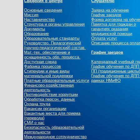
Сведения о центре
Слушателю
Основные сведения
Заявка на обучение
Миссия
График заездов
Наставничество
Форма договора на обуч
Структура и органы управления
Памятка для граждан о
Документы
гарантиях оказания
Образование
медицинской помощи
Образовательные стандарты
Оплата услуг
Руководство. Педагогический
Описание процесса опла
(научно-педагогический) состав.
Мат.-тех. обеспечение и
График заездов
оснащенность обр. процесса.
Доступная среда
Календарный учебный г
Фабрика процессов
График обучения по ДПП
Стипендии и иные виды
ПП (традиционные циклы
материальной поддержки
График обучения по ДПП
Платные образовательные услуги
рамках НМиФО
Финансово-хозяйственная
деятельность
Противодействие коррупции
Обработка персон. данных
Охрана труда
Вакансии организации
Вакантные места для приема
(перевода)
СМИ о нас
Безопасность образовательной
деятельности
Международное сотрудничество