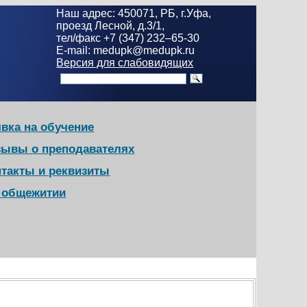
Наш адрес: 450071, РБ, г.Уфа,
проезд Лесной, д.3/1,
тел/факс +7 (347) 232–65-30
E-mail: medupk@medupk.ru
Версия для слабовидящих
вка на обучение
зывы о преподавателях
нтакты и реквизиты
в общежитии