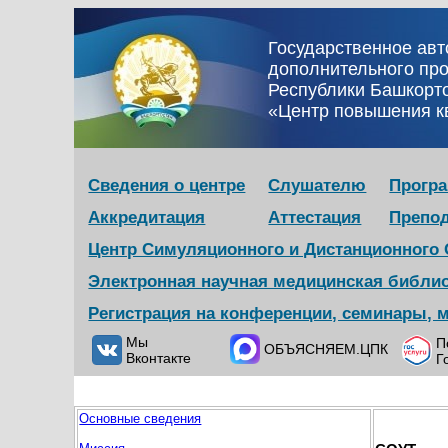
Государственное ав
дополнительного пр
Республики Башкорт
«Центр повышения 
Сведения о центре
Слушателю
Прогр
Аккредитация
Аттестация
Препо
Центр Симуляционного и Дистанционного
Электронная научная медицинская библи
Регистрация на конференции, семинары, 
Мы
П
ОБЪЯСНЯЕМ.ЦПК
Вконтакте
Г
Основные сведения