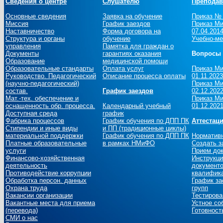
Сведения о центре
Слушателю
Преподав
Основные сведения
Заявка на обучение
Приказ № 
Миссия
График заездов
Приказ Ми
Наставничество
Форма договора на
07.04.201
Структура и органы
обучение
Учебно-ме
управления
Памятка для граждан о
Документы
гарантиях оказания
Вопросы 
Образование
медицинской помощи
Образовательные стандарты
Оплата услуг
Приказ Ми
Руководство. Педагогический
Описание процесса оплаты
01.11.2023
(научно-педагогический)
Приказ Ми
состав.
График заездов
02.12.2022
Мат.-тех. обеспечение и
Приказ Ми
оснащенность обр. процесса.
Календарный учебный
01.12.2021
Доступная среда
график
Фабрика процессов
График обучения по ДПП ПК
Аттестац
Стипендии и иные виды
и ПП (традиционные циклы)
материальной поддержки
График обучения по ДПП ПК
Норматив
Платные образовательные
в рамках НМиФО
Создать з
услуги
Прием до
Финансово-хозяйственная
Инструкци
деятельность
документо
Противодействие коррупции
квалифика
Обработка персон. данных
График за
Охрана труда
групп
Вакансии организации
Тестирова
Вакантные места для приема
Устное со
(перевода)
Готовност
СМИ о нас