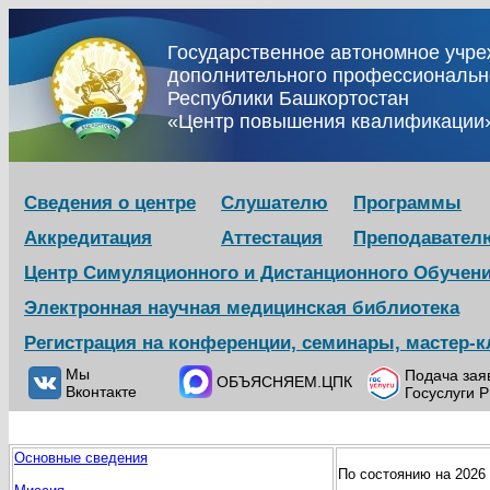
Государственное автономное учр
дополнительного профессиональн
Республики Башкортостан
«Центр повышения квалификации
Сведения о центре
Слушателю
Программы
Аккредитация
Аттестация
Преподавател
Центр Симуляционного и Дистанционного Обучен
Электронная научная медицинская библиотека
Регистрация на конференции, семинары, мастер-
Мы
Подача зая
ОБЪЯСНЯЕМ.ЦПК
Вконтакте
Госуслуги 
Основные сведения
По состоянию на 2026 