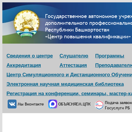
Государственное автономное учре
дополнительного профессионально
Республики Башкортостан
«Центр повышения квалификации»
Сведения о центре
Слушателю
Программы
Аккредитация
Аттестация
Преподавател
Центр Симуляционного и Дистанционного Обучен
Электронная научная медицинская библиотека
Регистрация на конференции, семинары, мастер-
Подача заявок
Мы Вконтакте
ОБЪЯСНЯЕМ.ЦПК
Госуслуги РБ