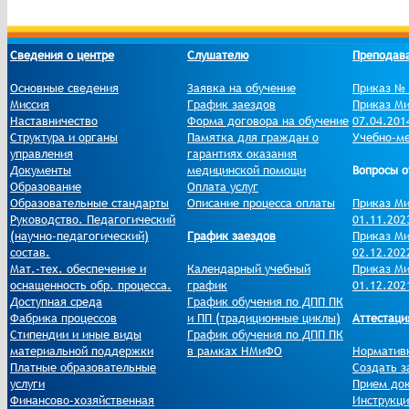
Сведения о центре
Слушателю
Преподав
Основные сведения
Заявка на обучение
Приказ № 
Миссия
График заездов
Приказ Ми
Наставничество
Форма договора на обучение
07.04.201
Структура и органы
Памятка для граждан о
Учебно-ме
управления
гарантиях оказания
Документы
медицинской помощи
Вопросы о
Образование
Оплата услуг
Образовательные стандарты
Описание процесса оплаты
Приказ Ми
Руководство. Педагогический
01.11.202
(научно-педагогический)
График заездов
Приказ Ми
состав.
02.12.202
Мат.-тех. обеспечение и
Календарный учебный
Приказ Ми
оснащенность обр. процесса.
график
01.12.202
Доступная среда
График обучения по ДПП ПК
Фабрика процессов
и ПП (традиционные циклы)
Аттестаци
Стипендии и иные виды
График обучения по ДПП ПК
материальной поддержки
в рамках НМиФО
Норматив
Платные образовательные
Создать з
услуги
Прием до
Финансово-хозяйственная
Инструкци