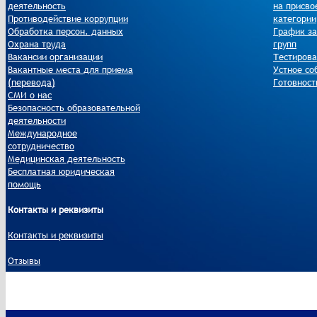
деятельность
на присво
Противодействие коррупции
категории
Обработка персон. данных
График за
Охрана труда
групп
Вакансии организации
Тестиров
Вакантные места для приема
Устное со
(перевода)
Готовност
СМИ о нас
Безопасность образовательной
деятельности
Международное
сотрудничество
Медицинская деятельность
Бесплатная юридическая
помощь
Контакты и реквизиты
Контакты и реквизиты
Отзывы