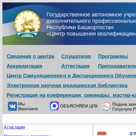
Государственное автономное учр
дополнительного профессиональн
Республики Башкортостан
«Центр повышения квалификации
Сведения о центре
Слушателю
Программы
Аккредитация
Аттестация
Преподавател
Центр Симуляционного и Дистанционного Обучен
Электронная научная медицинская библиотека
Регистрация на конференции, семинары, мастер-
Мы
Подача зая
ОБЪЯСНЯЕМ.ЦПК
Вконтакте
Госуслуги 
Аттестация