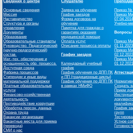
Сведения о центре
Слушателю
Преподав
Основные сведения
Заявка на обучение
Приказ № 
Миссия
График заездов
Приказ Ми
Наставничество
Форма договора на
07.04.201
Структура и органы
обучение
Учебно-ме
управления
Памятка для граждан о
Документы
гарантиях оказания
Вопросы 
Образование
медицинской помощи
Образовательные стандарты
Оплата услуг
Приказ Ми
Руководство. Педагогический
Описание процесса оплаты
01.11.2023
(научно-педагогический)
Приказ Ми
состав.
График заездов
02.12.2022
Мат.-тех. обеспечение и
Приказ Ми
оснащенность обр. процесса.
Календарный учебный
01.12.2021
Доступная среда
график
Фабрика процессов
График обучения по ДПП ПК
Аттестац
Стипендии и иные виды
и ПП (традиционные циклы)
материальной поддержки
График обучения по ДПП ПК
Норматив
Платные образовательные
в рамках НМиФО
Создать з
услуги
Прием до
Финансово-хозяйственная
Инструкци
деятельность
документо
Противодействие коррупции
квалифика
Обработка персон. данных
График за
Охрана труда
групп
Вакансии организации
Тестирова
Вакантные места для приема
Устное со
(перевода)
Готовност
СМИ о нас