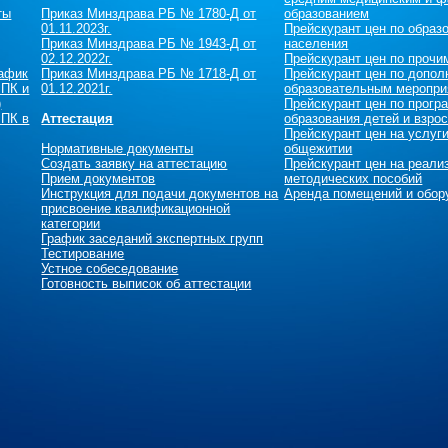
ты
Приказ Минздрава РБ № 1780-Д от
образованием
01.11.2023г.
Прейскурант цен по образ
Приказ Минздрава РБ № 1943-Д от
населения
02.12.2022г.
Прейскурант цен по прочи
рафик
Приказ Минздрава РБ № 1718-Д от
Прейскурант цен по допол
 ПК и
01.12.2021г.
образовательным меропри
)
Прейскурант цен по прог
 ПК в
Аттестация
образования детей и взро
Прейскурант цен на услуг
Нормативные документы
общежитии
Создать заявку на аттестацию
Прейскурант цен на реали
Прием документов
методических пособий
Инструкция для подачи документов на
Аренда помещений и обор
присвоение квалификационной
категории
График заседаний экспертных групп
Тестирование
Устное собеседование
Готовность выписок об аттестации