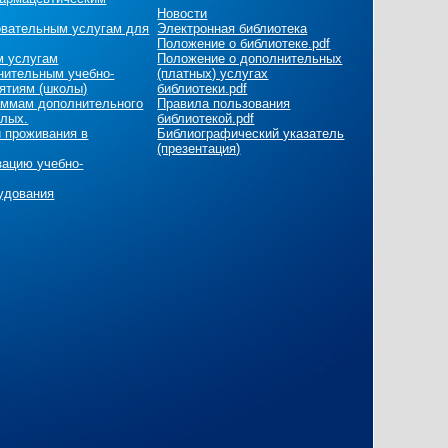
Новости
овательным услугам для
Электронная библиотека
Положение о библиотеке.pdf
м услугам
Положение о дополнительных
нительным учебно-
(платных) услугах
ятиям (школы)
библиотеки.pdf
раммам дополнительного
Правила пользования
слых.
библиотекой.pdf
и проживания в
Библиографический указатель
(презентация)
зацию учебно-
удования