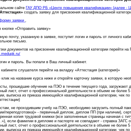
иальном сайте
ГАУ ДПО РБ «Центр повышения квалификации» (далее - Ц
Аттестация»
создать заявку для присвоения квалификационной категори
форму заявки
,
о кнопке «Отправить заявку»
ную почту, указанную в заявке, поступит логин и пароль от личного каб
ельное письмо.
рузки документов на присвоение квалификационной категории перейти н
al.medupk.ru/
огин и пароль. Вы попали в Ваш личный кабинет.
 кабинете слушателя перейти на вкладку «Аттестация (категория)»
 клик на название курса ниже и откройте карточку заявки, в которую не
исты, прошедшие обучение на ПЭО в течение текущего года, загружают д
нный лист, отчет о профессиональной деятельности в объеме не более 
ии, выписка из приказа имеющейся квалификационной категории, чек по
аттестации)
истам, не проходившим учебу на ПЭО, необходимо загрузить полный пак
ии/переподготовка)» - первичный диплом, диплом ПП (при наличии), сер
ренная копия трудовой книжки (все заполненные страницы начиная с тит
»), если фамилии в дипломе и паспорте не совпадают - справка ЗАГС о
нный лист, отчет о профессиональной деятельности в объеме не более 
ии, выписка из приказа имеющейся квалификационной категории, чек по