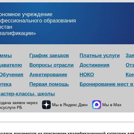
тономное учреждение
офессионального образования
остан
квалификации»
аммы
График заездов
Платные услуги
Зая
давателю
Вопросы отрасли
Достижения
От
 Обучения
Анкетирование
НОКО
Ко
отека
Первая помощь
Бронирование мест 
мастер-классы, школы
одача заявок через
Мы в Яндекс.Дзен
Мы в Max
осуслуги РБ
подачи документов на присвоение квалификационной категории дл