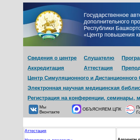
Государственное ав
дополнительного пр
Республики Башкорт
«Центр повышения 
Сведения о центре
Слушателю
Прогр
Аккредитация
Аттестация
Препо
Центр Симуляционного и Дистанционного
Электронная научная медицинская библи
Регистрация на конференции, семинары, 
Мы
П
ОБЪЯСНЯЕМ.ЦПК
Вконтакте
Г
Аттестация
Алгоритм 