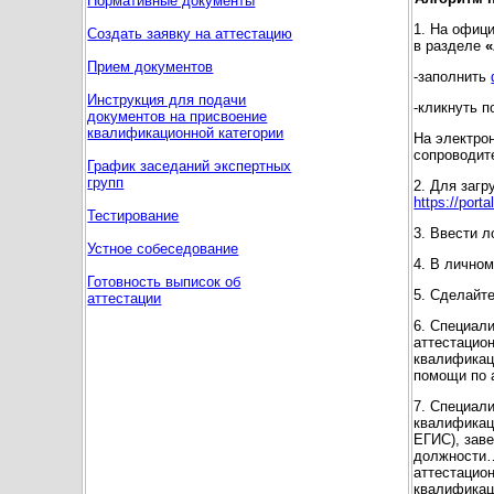
Нормативные документы
1. На офиц
Создать заявку на аттестацию
в разделе
«
Прием документов
-заполнить
Инструкция для подачи
-кликнуть п
документов на присвоение
квалификационной категории
На электрон
сопроводит
График заседаний экспертных
групп
2. Для заг
https://port
Тестирование
3. Ввести л
Устное собеседование
4. В личном
Готовность выписок об
5. Сделайте
аттестации
6. Специал
аттестацио
квалификац
помощи по 
7. Специал
квалификац
ЕГИС), заве
должности…
аттестацио
квалификац