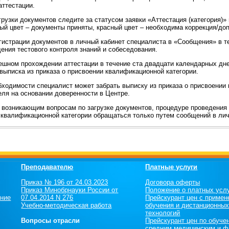
аттестации.
грузки документов следите за статусом заявки «Аттестация (категория)
ный цвет – документы приняты, красный цвет – необходима коррекция/до
егистрации документов в личный кабинет специалиста в «Сообщения» в 
ения тестового контроля знаний и собеседования.
пешном прохождении аттестации в течение ста двадцати календарных дне
выписка из приказа о присвоении квалификационной категории.
обходимости специалист может забрать выписку из приказа о присвоении
еля на основании доверенности в Центре.
м возникающим вопросам по загрузке документов, процедуре проведения 
 квалификационной категории обращаться только путем сообщений в ли
Преподавателю
Платные услуги
Приказ № 196 от 24.03.2023
Договора оферты
Приказ Минобрнауки России от
Положение о платных усл
ение
07.04.2014 N 276
Прейскурант цен c примен
Учебно-методическая работа
обучения и дистанционны
технологий
Вопросы отрасли
Прейскурант цен по обуче
средним медицинским и ф