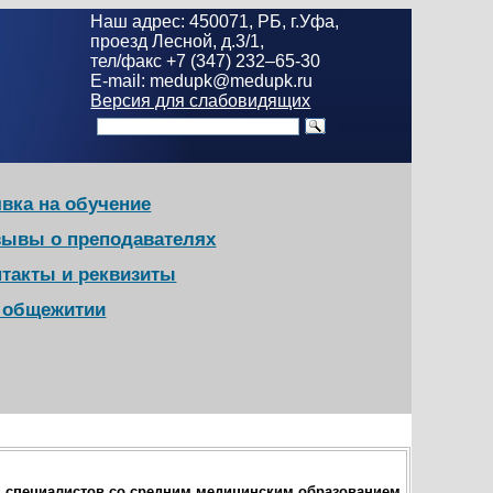
Наш адрес: 450071, РБ, г.Уфа,
проезд Лесной, д.3/1,
тел/факс +7 (347) 232–65-30
E-mail: medupk@medupk.ru
Версия для слабовидящих
вка на обучение
зывы о преподавателях
нтакты и реквизиты
в общежитии
я специалистов со средним медицинским образованием.