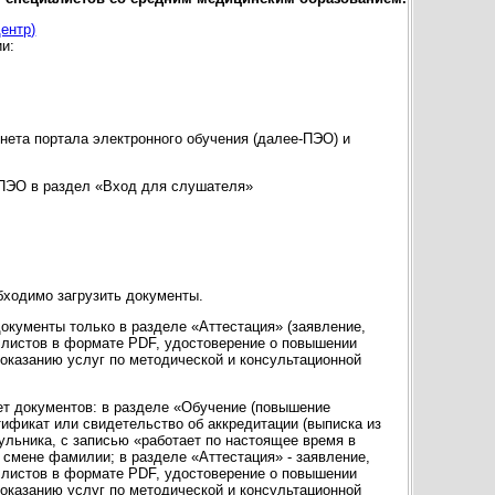
ентр)
и:
инета портала электронного обучения (далее-ПЭО) и
а ПЭО в раздел «Вход для слушателя»
обходимо загрузить документы.
окументы только в разделе «Аттестация» (заявление,
5 листов в формате PDF, удостоверение о повышении
 оказанию услуг по методической и консультационной
ет документов: в разделе «Обучение (повышение
тификат или свидетельство об аккредитации (выписка из
ульника, с записью «работает по настоящее время в
 смене фамилии; в разделе «Аттестация» - заявление,
5 листов в формате PDF, удостоверение о повышении
 оказанию услуг по методической и консультационной