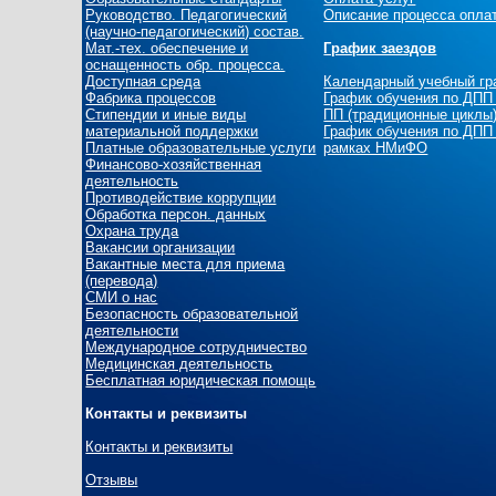
Руководство. Педагогический
Описание процесса опла
(научно-педагогический) состав.
Мат.-тех. обеспечение и
График заездов
оснащенность обр. процесса.
Доступная среда
Календарный учебный г
Фабрика процессов
График обучения по ДПП
Стипендии и иные виды
ПП (традиционные циклы
материальной поддержки
График обучения по ДПП
Платные образовательные услуги
рамках НМиФО
Финансово-хозяйственная
деятельность
Противодействие коррупции
Обработка персон. данных
Охрана труда
Вакансии организации
Вакантные места для приема
(перевода)
СМИ о нас
Безопасность образовательной
деятельности
Международное сотрудничество
Медицинская деятельность
Бесплатная юридическая помощь
Контакты и реквизиты
Контакты и реквизиты
Отзывы