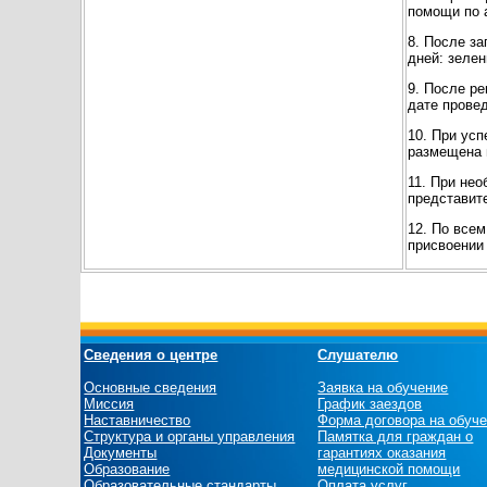
помощи по 
8. После за
дней: зеле
9. После р
дате провед
10. При ус
размещена 
11. При не
представит
12. По все
присвоении
Сведения о центре
Слушателю
Основные сведения
Заявка на обучение
Миссия
График заездов
Наставничество
Форма договора на обуч
Структура и органы управления
Памятка для граждан о
Документы
гарантиях оказания
Образование
медицинской помощи
Образовательные стандарты
Оплата услуг