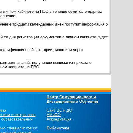
» в личном кабинете на ПЭО в течение семи календарных
полнение.
течение тридцати календарных дней поступит информация о
й со дня регистрации документов в личном кабинете будет
 квалификационной категории лично или через
контроля знаний, получению выписки из приказа о
чном кабинете на ПЭО.
Центр Симуляционного и
Дистанционного Обучения
угах
Сайт ЦС и ДО
ением электронного
НМиФО
х образовательных
Аккредитация
нию специалистов со
Библиотека
армацевтическим