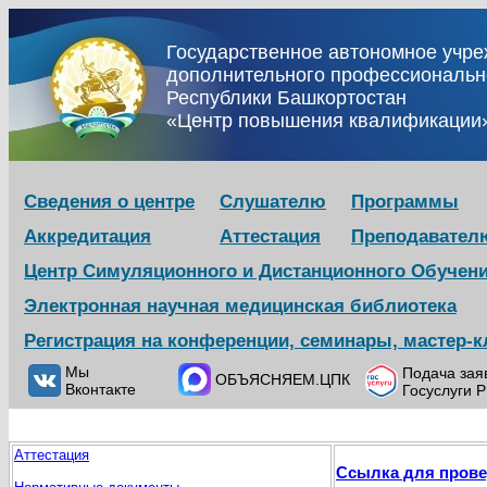
Государственное автономное учр
дополнительного профессиональн
Республики Башкортостан
«Центр повышения квалификации
Сведения о центре
Слушателю
Программы
Аккредитация
Аттестация
Преподавател
Центр Симуляционного и Дистанционного Обучен
Электронная научная медицинская библиотека
Регистрация на конференции, семинары, мастер-
Мы
Подача зая
ОБЪЯСНЯЕМ.ЦПК
Вконтакте
Госуслуги 
Аттестация
Ссылка для прове