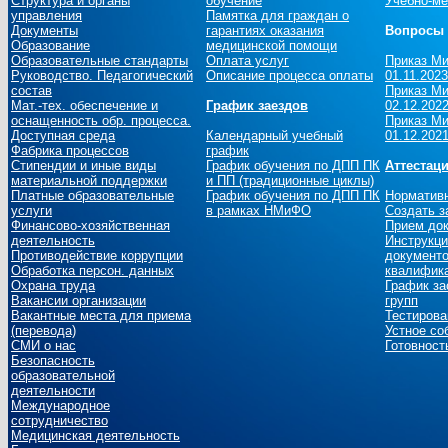
Структура и органы
обучение
Учебно-ме
управления
Памятка для граждан о
Документы
гарантиях оказания
Вопросы 
Образование
медицинской помощи
Образовательные стандарты
Оплата услуг
Приказ Ми
Руководство. Педагогический
Описание процесса оплаты
01.11.2023
состав
Приказ Ми
Мат.-тех. обеспечение и
График заездов
02.12.2022
оснащенность обр. процесса.
Приказ Ми
Доступная среда
Календарный учебный
01.12.2021
Фабрика процессов
график
Стипендии и иные виды
График обучения по ДПП ПК
Аттестац
материальной поддержки
и ПП (традиционные циклы)
Платные образовательные
График обучения по ДПП ПК
Норматив
услуги
в рамках НМиФО
Создать з
Финансово-хозяйственная
Прием до
деятельность
Инструкци
Противодействие коррупции
документо
Обработка персон. данных
квалифика
Охрана труда
График за
Вакансии организации
групп
Вакантные места для приема
Тестирова
(перевода)
Устное со
СМИ о нас
Готовност
Безопасность
образовательной
деятельности
Международное
сотрудничество
Медицинская деятельность