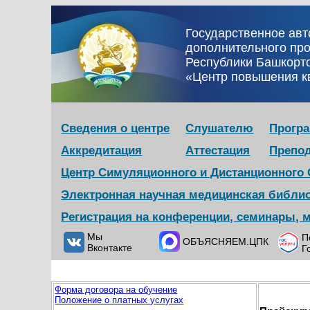
Государственное ав
дополнительного пр
Республики Башкорт
«Центр повышения 
Сведения о центре
Слушателю
Прогр
Аккредитация
Аттестация
Препо
Центр Симуляционного и Дистанционного
Электронная научная медицинская библи
Регистрация на конференции, семинары, 
Мы
П
ОБЪЯСНЯЕМ.ЦПК
Вконтакте
Г
Форма договора на обучение
Положение о платных услугах