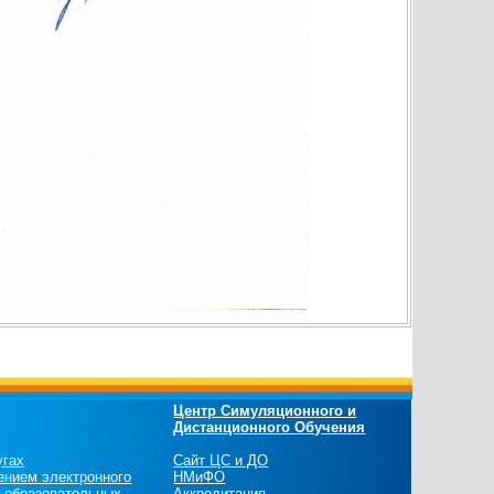
Центр Симуляционного и
Дистанционного Обучения
угах
Сайт ЦС и ДО
ением электронного
НМиФО
х образовательных
Аккредитация