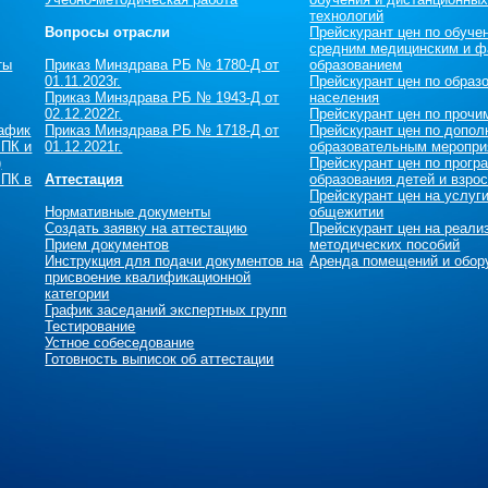
технологий
Вопросы отрасли
Прейскурант цен по обуче
средним медицинским и ф
ты
Приказ Минздрава РБ № 1780-Д от
образованием
01.11.2023г.
Прейскурант цен по образ
Приказ Минздрава РБ № 1943-Д от
населения
02.12.2022г.
Прейскурант цен по прочи
рафик
Приказ Минздрава РБ № 1718-Д от
Прейскурант цен по допол
 ПК и
01.12.2021г.
образовательным меропри
)
Прейскурант цен по прог
 ПК в
Аттестация
образования детей и взро
Прейскурант цен на услуг
Нормативные документы
общежитии
Создать заявку на аттестацию
Прейскурант цен на реали
Прием документов
методических пособий
Инструкция для подачи документов на
Аренда помещений и обор
присвоение квалификационной
категории
График заседаний экспертных групп
Тестирование
Устное собеседование
Готовность выписок об аттестации