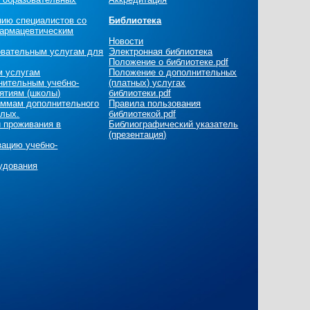
нию специалистов со
Библиотека
армацевтическим
Новости
овательным услугам для
Электронная библиотека
Положение о библиотеке.pdf
м услугам
Положение о дополнительных
нительным учебно-
(платных) услугах
ятиям (школы)
библиотеки.pdf
раммам дополнительного
Правила пользования
слых.
библиотекой.pdf
и проживания в
Библиографический указатель
(презентация)
зацию учебно-
удования