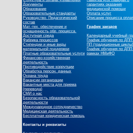
Документы
гарантиях оказания
Образование
медицинской помощи
Образовательные стандарты
Оплата услуг
Руководство. Педагогический
Описание процесса опла
состав
Мат.-тех. обеспечение и
График заездов
оснащенность обр. процесса.
Доступная среда
Календарный учебный г
Фабрика процессов
График обучения по ДПП
Стипендии и иные виды
ПП (традиционные циклы
материальной поддержки
График обучения по ДПП
Платные образовательные услуги
рамках НМиФО
Финансово-хозяйственная
деятельность
Противодействие коррупции
Обработка персон. данных
Охрана труда
Вакансии организации
Вакантные места для приема
(перевода)
СМИ о нас
Безопасность образовательной
деятельности
Международное сотрудничество
Медицинская деятельность
Бесплатная юридическая помощь
Контакты и реквизиты