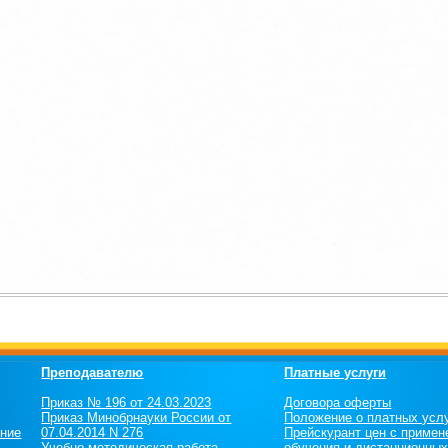
Преподавателю
Платные услуги
Приказ № 196 от 24.03.2023
Договора оферты
Приказ Минобрнауки России от
Положение о платных усл
ение
07.04.2014 N 276
Прейскурант цен c примен
Учебно-методическая работа
обучения и дистанционны