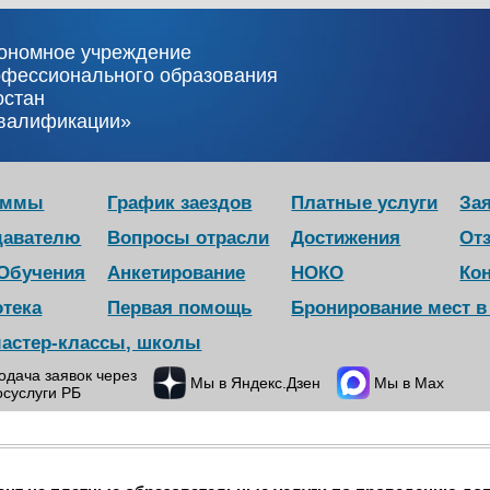
тономное учреждение
офессионального образования
остан
квалификации»
аммы
График заездов
Платные услуги
Зая
давателю
Вопросы отрасли
Достижения
От
 Обучения
Анкетирование
НОКО
Ко
отека
Первая помощь
Бронирование мест 
мастер-классы, школы
одача заявок через
Мы в Яндекс.Дзен
Мы в Max
осуслуги РБ