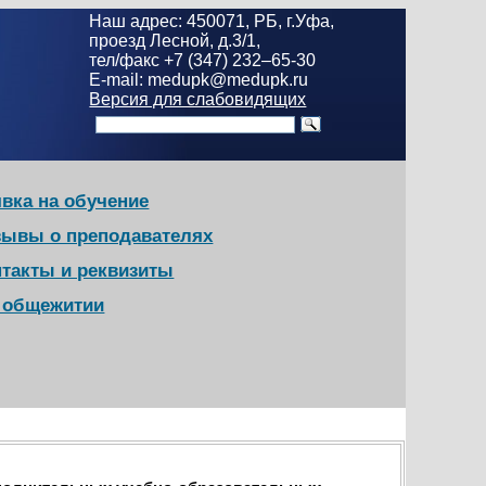
Наш адрес: 450071, РБ, г.Уфа,
проезд Лесной, д.3/1,
тел/факс +7 (347) 232–65-30
E-mail: medupk@medupk.ru
Версия для слабовидящих
вка на обучение
зывы о преподавателях
нтакты и реквизиты
в общежитии