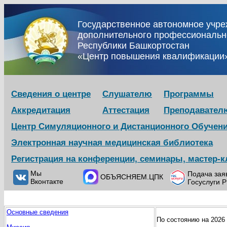
Государственное автономное учр
дополнительного профессиональн
Республики Башкортостан
«Центр повышения квалификации
Сведения о центре
Слушателю
Программы
Аккредитация
Аттестация
Преподавател
Центр Симуляционного и Дистанционного Обучен
Электронная научная медицинская библиотека
Регистрация на конференции, семинары, мастер-
Мы
Подача зая
ОБЪЯСНЯЕМ.ЦПК
Вконтакте
Госуслуги 
Основные сведения
По состоянию на 2026 