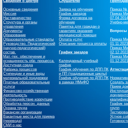
Сведения о центре
Слушателю
Преподав
Основные сведения
Заявка на обучение
Приказ № 
Миссия
График заездов
Приказ Ми
Наставничество
Форма договора на
07.04.201
Структура и органы
обучение
Учебно-ме
управления
Памятка для граждан о
Документы
гарантиях оказания
Вопросы 
Образование
медицинской помощи
Образовательные стандарты
Оплата услуг
Приказ Ми
Руководство. Педагогический
Описание процесса оплаты
01.11.2023
(научно-педагогический)
Приказ Ми
состав.
График заездов
02.12.2022
Мат.-тех. обеспечение и
Приказ Ми
оснащенность обр. процесса.
Календарный учебный
01.12.2021
Доступная среда
график
Фабрика процессов
График обучения по ДПП ПК
Аттестац
Стипендии и иные виды
и ПП (традиционные циклы)
материальной поддержки
График обучения по ДПП ПК
Норматив
Платные образовательные
в рамках НМиФО
Создать з
услуги
Прием до
Финансово-хозяйственная
Инструкци
деятельность
документо
Противодействие коррупции
квалифика
Обработка персон. данных
График за
Охрана труда
групп
Вакансии организации
Тестирова
Вакантные места для приема
Устное со
(перевода)
Готовност
СМИ о нас