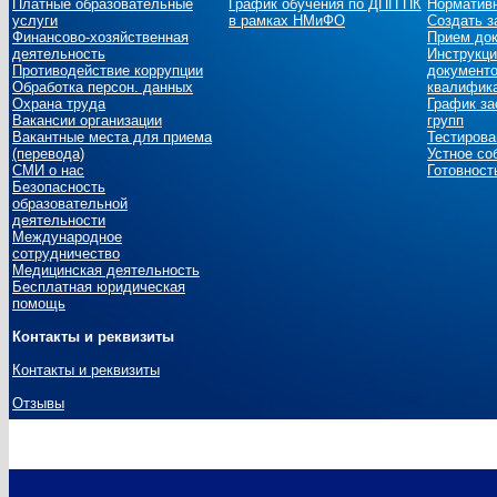
Платные образовательные
График обучения по ДПП ПК
Норматив
услуги
в рамках НМиФО
Создать з
Финансово-хозяйственная
Прием до
деятельность
Инструкци
Противодействие коррупции
документо
Обработка персон. данных
квалифика
Охрана труда
График за
Вакансии организации
групп
Вакантные места для приема
Тестирова
(перевода)
Устное со
СМИ о нас
Готовност
Безопасность
образовательной
деятельности
Международное
сотрудничество
Медицинская деятельность
Бесплатная юридическая
помощь
Контакты и реквизиты
Контакты и реквизиты
Отзывы