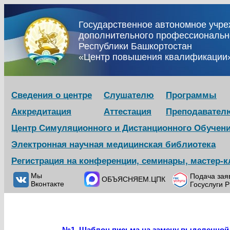
Государственное автономное учр
дополнительного профессиональн
Республики Башкортостан
«Центр повышения квалификации
Сведения о центре
Слушателю
Программы
Аккредитация
Аттестация
Преподавател
Центр Симуляционного и Дистанционного Обучен
Электронная научная медицинская библиотека
Регистрация на конференции, семинары, мастер-
Мы
Подача зая
ОБЪЯСНЯЕМ.ЦПК
Вконтакте
Госуслуги 
№1. Шаблон письма на замену выделенной 