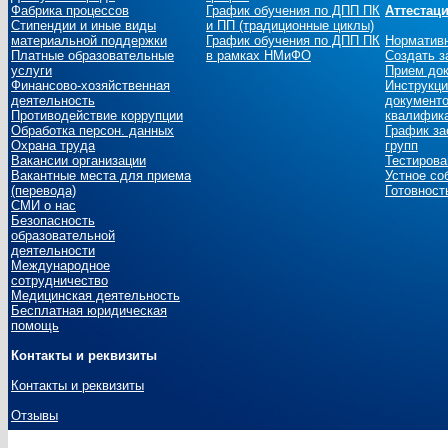
Фабрика процессов
График обучения по ДПП ПК
Аттестац
Стипендии и иные виды
и ПП (традиционные циклы)
материальной поддержки
График обучения по ДПП ПК
Норматив
Платные образовательные
в рамках НМиФО
Создать з
услуги
Прием до
Финансово-хозяйственная
Инструкци
деятельность
документо
Противодействие коррупции
квалифика
Обработка персон. данных
График за
Охрана труда
групп
Вакансии организации
Тестирова
Вакантные места для приема
Устное со
(перевода)
Готовност
СМИ о нас
Безопасность
образовательной
деятельности
Международное
сотрудничество
Медицинская деятельность
Бесплатная юридическая
помощь
Контакты и реквизиты
Контакты и реквизиты
Отзывы