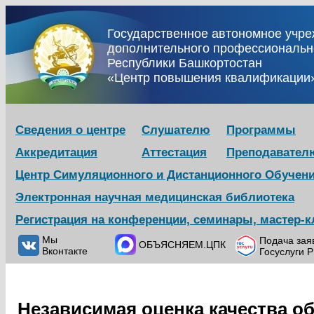
Государственное автономное учр
дополнительного профессиональн
Республики Башкортостан
«Центр повышения квалификации
Сведения о центре
Слушателю
Программы
Аккредитация
Аттестация
Преподавател
Центр Симуляционного и Дистанционного Обучен
Электронная научная медицинская библиотека
Регистрация на конференции, семинары, мастер-
Мы
Подача зая
ОБЪЯСНЯЕМ.ЦПК
Вконтакте
Госуслуги 
Независимая оценка качества о