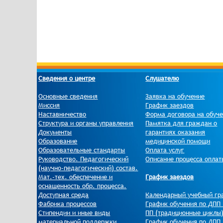
Сведения о центре
Слушателю
Основные сведения
Заявка на обучение
Миссия
График заездов
Наставничество
Форма договора на обуч
Структура и органы управления
Памятка для граждан о
Документы
гарантиях оказания
Образование
медицинской помощи
Образовательные стандарты
Оплата услуг
Руководство. Педагогический
Описание процесса оплат
(научно-педагогический) состав.
Мат.-тех. обеспечение и
График заездов
оснащенность обр. процесса.
Доступная среда
Календарный учебный гр
Фабрика процессов
График обучения по ДПП 
Стипендии и иные виды
ПП (традиционные циклы
материальной поддержки
График обучения по ДПП 