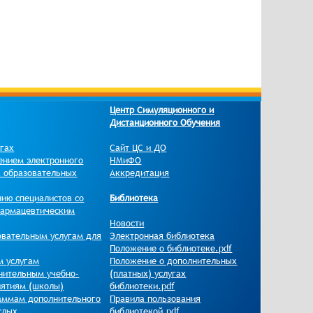
Центр Симуляционного и
Дистанционного Обучения
угах
Сайт ЦС и ДО
ением электронного
НМиФО
х образовательных
Аккредитация
нию специалистов со
Библиотека
фармацевтическим
Новости
овательным услугам для
Электронная библиотека
Положение о библиотеке.pdf
м услугам
Положение о дополнительных
нительным учебно-
(платных) услугах
иятиям (школы)
библиотеки.pdf
раммам дополнительного
Правила пользования
слых.
библиотекой.pdf