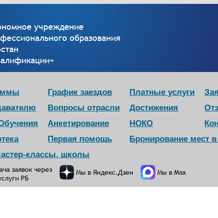
тономное учреждение
офессионального образования
остан
валификации»
аммы
График заездов
Платные услуги
Зая
давателю
Вопросы отрасли
Достижения
От
 Обучения
Анкетирование
НОКО
Ко
отека
Первая помощь
Бронирование мест 
мастер-классы, школы
ача заявок через
Мы в Яндекс.Дзен
Мы в Max
услуги РБ