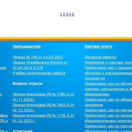
1
2
3
4
5
Преподавателю
Платные услуги
Приказ № 196 от 24.03.2023
Договора оферты
Приказ Минобрнауки России от
Положение о платных усл
ение
07.04.2014 N 276
Прейскурант цен c примен
Учебно-методическая работа
обучения и дистанционны
технологий
Вопросы отрасли
Прейскурант цен по обуче
средним медицинским и 
ы
Приказ Минздрава РБ № 1780-Д от
образованием
01.11.2023г.
Прейскурант цен по образ
Приказ Минздрава РБ № 1943-Д от
населения
02.12.2022г.
Прейскурант цен по прочи
афик
Приказ Минздрава РБ № 1718-Д от
Прейскурант цен по допол
ПК и
01.12.2021г.
образовательным меропр
)
Прейскурант цен по прог
ПК в
Аттестация
образования детей и взро