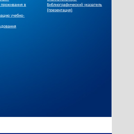
и проживания в
Библиографический указатель
(презентация)
зацию учебно-
удования