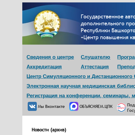
Государственное ав
дополнительного пр
Республики Башкорт
«Центр повышения к
Сведения о центре
Слушателю
Прогр
Аккредитация
Аттестация
Препо
Центр Симуляционного и Дистанционного
Электронная научная медицинская библи
Регистрация на конференции, семинары, 
Под
Мы Вконтакте
ОБЪЯСНЯЕМ.ЦПК
Гос
Новости (архив)